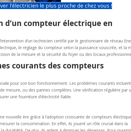
ver l’électricien le plus proche de chez vous !
on d’un compteur électrique en
l’intervention d’un technicien certifié par le gestionnaire de réseau Ene
ectrique, le réglage du compteur selon la puissance souscrite, et la 
écision de la mesure et la sécurité du foyer ou des locaux professionne
es courants des compteurs
uciale pour son bon fonctionnement. Les problèmes courants incluen
de mesure, ou des pannes complètes. Une vérification régulière par 
rer une fourniture d’électricité fiable.
 une nouvelle ère grâce à l’adoption croissante de compteurs électriqu
esurer la consommation. En effet, ils jouent un rôle crucial dans la
et la durabilité. De plus, ils aident à diminuer les dépenses. Pour maxim