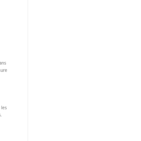
sans
sure
 les
.