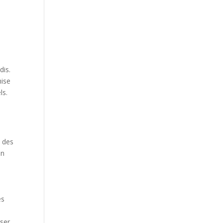
dis.
mise
ls.
t des
un
es
iser