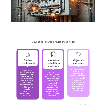
Causes des courts-circuits phase-neutre
Câbles 
Mauvaise 
Objets du 
vieillissants
installation 
quotidien
électrique
Un exemple simple : 
Avec le temps, 
un chargeur de 
l'isolation des fils se 
Un bricolage 
téléphone qui 
craquelle ou fond, 
hasardeux, des fils 
chauffe. S'il fond, les 
surtout dans les 
mal raccordés ou un 
fils se touchent. De 
maisons anciennes. 
tableau mal conçu 
même, les 
En France, selon 
sont des erreurs 
multiprises bas de 
l'INRS, une 
fréquentes. En 
gamme, les appareils 
installation de plus 
Tunisie, ces 
défectueux ou un 
de 30 ans sans 
pratiques sont 
four mal installé 
rénovation 
souvent signalées 
doivent être 
augmente 
lors de contrôles 
surveillés.
considérablement 
STEG pour mise en 
les risques.
conformité.