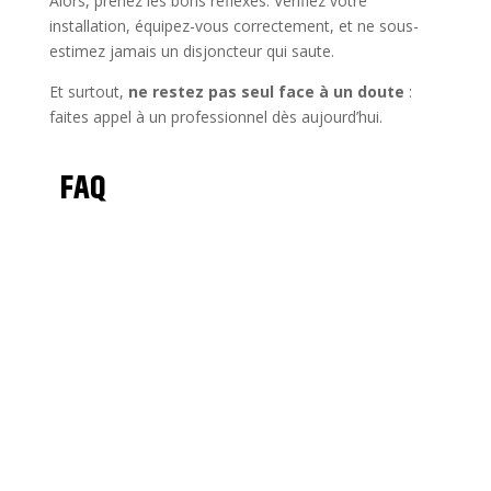
Alors, prenez les bons réflexes. Vérifiez votre
installation, équipez-vous correctement, et ne sous-
estimez jamais un disjoncteur qui saute.
Et surtout,
ne restez pas seul face à un doute
:
faites appel à un professionnel dès aujourd’hui.
FAQ
C’est un contact direct entre le fil phase et le fil neutre.