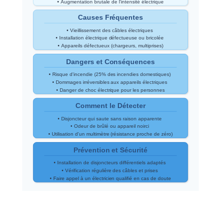
• Augmentation brutale de l'intensité électrique
Causes Fréquentes
• Vieillissement des câbles électriques
• Installation électrique défectueuse ou bricolée
• Appareils défectueux (chargeurs, multiprises)
Dangers et Conséquences
• Risque d'incendie (25% des incendies domestiques)
• Dommages irréversibles aux appareils électriques
• Danger de choc électrique pour les personnes
Comment le Détecter
• Disjoncteur qui saute sans raison apparente
• Odeur de brûlé ou appareil noirci
• Utilisation d'un multimètre (résistance proche de zéro)
Prévention et Sécurité
• Installation de disjoncteurs différentiels adaptés
• Vérification régulière des câbles et prises
• Faire appel à un électricien qualifié en cas de doute