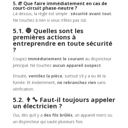
5. 🧯 Que faire immédiatement en cas de
court-circuit phase-neutre ?
Là-dessus, la règle est simple :
sécurité avant tout
.
Ne touchez à rien si vous n’êtes pas sûr.
5.1. 🛑 Quelles sont les
premières actions à
entreprendre en toute sécurité
?
Coupez
immédiatement le courant
au disjoncteur
principal. Ne touchez
aucun appareil suspect
.
Ensuite,
ventilez la pièce
, surtout s’il y a eu de la
fumée. Et évidemment,
ne rebranchez rien
sans
vérification.
5.2. 👨‍🔧 Faut-il toujours appeler
un électricien ?
Oui, dès qu’il y a
des fils brûlés
, un appareil noirci ou
un disjoncteur qui saute plusieurs fois.